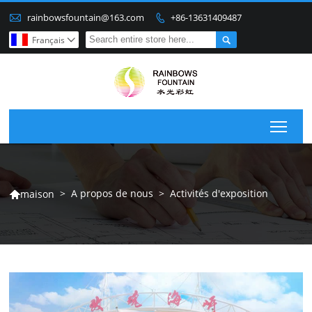

rainbowsfountain@163.com
+86-13631409487


Français

Togg
>
A propos de nous
>
Activités d'exposition
maison
