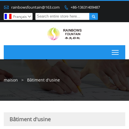

rainbowsfountain@163.com
+86-13631409487


Français

Togg
maison
>
Bâtiment d'usine
Bâtiment d'usine