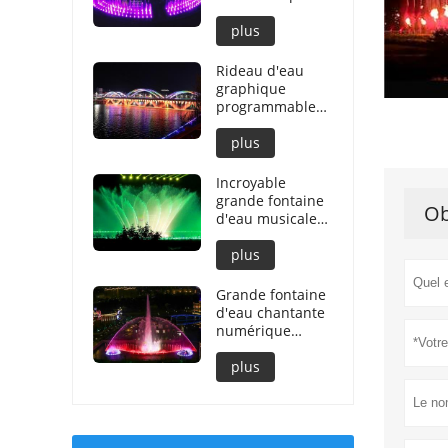
sol sec
plus
Rideau d'eau
graphique
programmable
décoratif Bridge
plus
Incroyable
grande fontaine
Ob
d'eau musicale
décorative
extérieure
plus
Grande fontaine
d'eau chantante
numérique
extérieure
plus