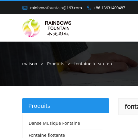

rainbowsfountain@163.com
+86-13631409487

maison
>
Produits
>
fontaine à eau feu
Produits
font
Danse Musique Fontaine
Fontaine flottante