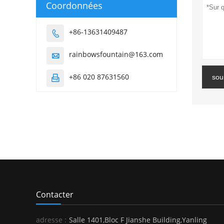
Coordonnées
+86-13631409487

rainbowsfountain@163.com

+86 020 87631560
sou

Contacter
adresse :
Salle 1401,Bloc F Jianshe Building,Yanling